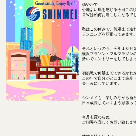
穏やかで
心地よい風を感じる今日この
ＧＷは如何お過ごしになるで
私はこの休みで、何処まで走
ランニングを頑張ってみます
それというのも、今年１０月
横浜マラソン・フルマラソン
勢いでエントリーをしてしま
初挑戦で何処までできるかわ
この年で自分がどこまで進歩
楽しみにしています。
シンメイも、楽しみながら新
日々成長していくよう頑張っ
今月も変わらぬ
ご指導を宜しくお願い致しま