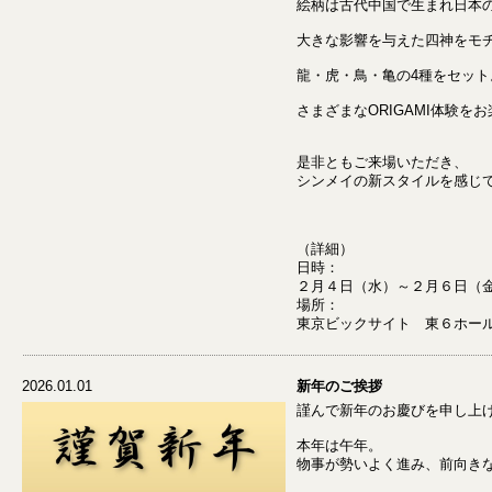
絵柄は古代中国で生まれ日本
大きな影響を与えた四神をモ
龍・虎・鳥・亀の4種をセット
さまざまなORIGAMI体験を
是非ともご来場いただき、
シンメイの新スタイルを感じ
（詳細）
日時：
２月４日（水）～２月６日（
場所：
東京ビックサイト 東６ホー
2026.01.01
新年のご挨拶
謹んで新年のお慶びを申し上
本年は午年。
物事が勢いよく進み、前向き