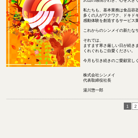
沢山の感情がわき、心を大き
私たちも、基本業務は食品容
多くの人がワクワク、ドキド
感動体験を創造するサービス
これからのシンメイの新たな
それでは、
ますます寒さ厳しい日が続き
くれぐれもご自愛ください。
今月も引き続きのご愛顧宜し
株式会社シンメイ
代表取締役社長
湯川惣一郎
1
2