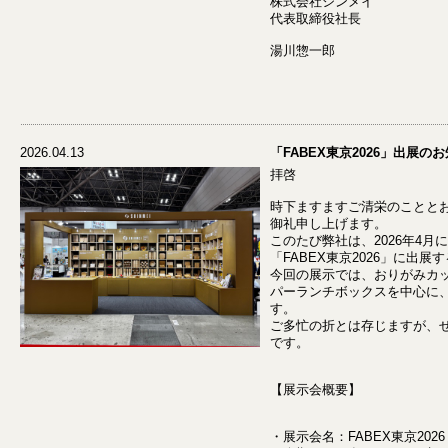
株式会社シンメイ
代表取締役社長
湯川惣一郎
2026.04.13
「FABEX東京2026」出展の
拝啓
時下ますますご清栄のことと
御礼申し上げます。
このたび弊社は、2026年4
「FABEX東京2026」に出
今回の展示では、おりがみカ
パーランチボックスを中心に
す。
ご多忙の折とは存じますが、
です。
【展示会概要】
・展示会名：FABEX東京2026