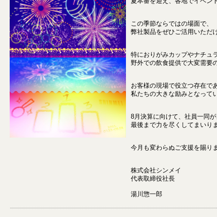
夏本番を迎え、各地でイベン
この季節ならではの場面で、
弊社製品をぜひご活用いただ
特におりがみカップやナチュ
野外での飲食提供で大変需要
お客様の現場で役立つ存在で
私たちの大きな励みとなって
8月決算に向けて、社員一同
最後まで力を尽くしてまいり
今月も変わらぬご支援を賜り
株式会社シンメイ
代表取締役社長
湯川惣一郎