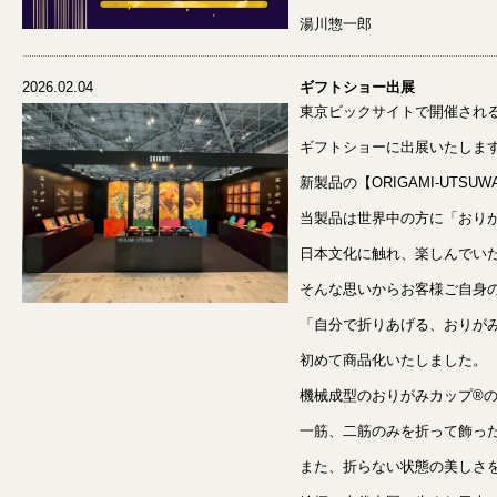
湯川惣一郎
2026.02.04
ギフトショー出展
東京ビックサイトで開催され
ギフトショーに出展いたしま
新製品の【ORIGAMI-UTS
当製品は世界中の方に「おり
日本文化に触れ、楽しんでい
そんな思いからお客様ご自身のO
「自分で折りあげる、おりが
初めて商品化いたしました。
機械成型のおりがみカップ®
一筋、二筋のみを折って飾っ
また、折らない状態の美しさ