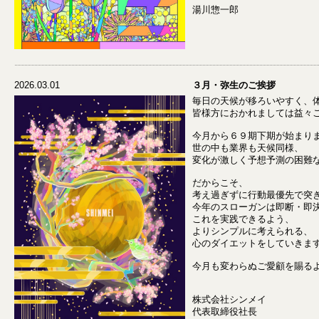
湯川惣一郎
2026.03.01
３月・弥生のご挨拶
毎日の天候が移ろいやすく、
皆様方におかれましては益々
今月から６９期下期が始まり
世の中も業界も天候同様、
変化が激しく予想予測の困難
だからこそ、
考え過ぎずに行動最優先で突
今年のスローガンは即断・即
これを実践できるよう、
よりシンプルに考えられる、
心のダイエットをしていきま
今月も変わらぬご愛顧を賜る
株式会社シンメイ
代表取締役社長