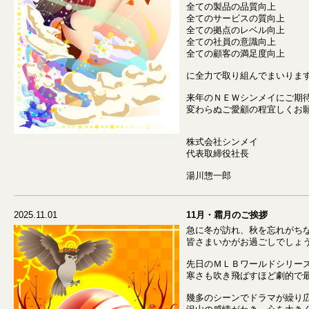
全ての製品の品質向上
全てのサービスの質向上
全ての拠点のレベル向上
全ての社員の意識向上
全ての顧客の満足度向上
に全力で取り組んでまいりま
来年のＮＥＷシンメイにご期
変わらぬご愛顧の程宜しくお
株式会社シンメイ
代表取締役社長
湯川惣一郎
2025.11.01
11月・霜月のご挨拶
急に冬が訪れ、秋を忘れがち
皆さまいかがお過ごしでしょ
先日のＭＬＢワールドシリー
寒さも吹き飛ばすほど劇的で
幾多のシーンでドラマが繰り