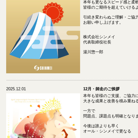
本年も更なるスピード感と柔
皆様のご期待を超えていける
引続き変わらぬご理解・ご協
お願い申し上げます。
株式会社シンメイ
代表取締役社長
湯川惣一郎
2025.12.01
12月・師走のご挨拶
本年も皆様のご支援、ご協力
大きな成果と改善を積み重ね
一方で
問題点、課題点も明確となり
今後は誰よりも早く
オール・シンメイで更なる