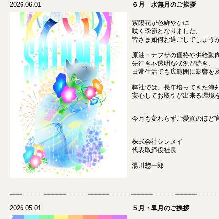
2026.06.01
６月 水無月のご挨拶
紫陽花が色鮮やかに
咲く季節となりました。
皆さま如何お過ごしでしょう
原油・ナフサの価格や供給動
先行き不透明な状況が続き、
日常生活でも広範囲に影響を
弊社では、長年培ってきた海
安心してお取引が出来る環境
今月も変わらずご愛顧のほど
株式会社シンメイ
代表取締役社長
湯川惣一郎
2026.05.01
５月・皐月のご挨拶