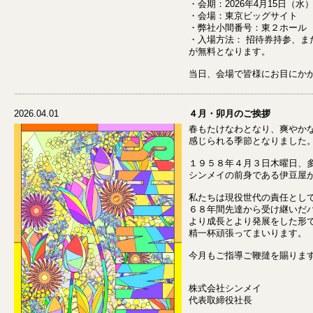
・会期：2026年4月15日（水）～
・会場：東京ビッグサイト
・弊社小間番号：東２ホール F
・入場方法： 招待券持参、ま
が無料となります。
当日、会場で皆様にお目にか
2026.04.01
４月・卯月のご挨拶
春もたけなわとなり、爽やか
感じられる季節となりました
１９５８年４月３日木曜日、
シンメイの前身である伊豆屋
私たちは現役世代の責任とし
６８年間先達から受け継いだ
より成長とより発展をした形
精一杯頑張ってまいります。
今月もご指導ご鞭撻を賜りま
株式会社シンメイ
代表取締役社長